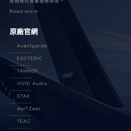
經銷商的雙重服務保障。
Read more …
原廠官網
Avantgarde
ESOTERIC
TANNOY
VIVID Audio
STAX
darTZeel
TEAC