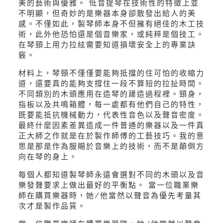
美的藝術與優雅。 低音提琴在技術性的特徵上並
不明顯，但奇妙的是樂器本身卻散發出給人的美
感。不僅如此，製琴師本身不但擁有絕佳的木工技
術，此外他恐怕還是個音樂家，或純粹是個技工。
在琴頸上用力拉絃需要知道損壞安全上的專業訣
竅。
材料上，琴頸不僅僅要能夠抵擋的住可怕的收縮力
道，還要真的能夠支撐住一段不算短的拉扯時間。
不同類別的木頭應用在造琴的建造過程裡。頸身，
指板以及共鳴箱體，每一處都有他們自己的特性，
既要能抵抗機械動力，代表性音色以及聲音密度。
最終什麼因素差異造成一件普通的樂器以及一件真
正大師之作就是在於製作師傅的工藝技巧。我的意
思是那是作為服賜於音樂上的技術，而不是顛倒方
向在琴的身上。
每個人都知道製琴師永遠會選對不同的木頭以及音
樂發聲要求上做出最好的平衡點。 當一位職業樂
師在購買樂器時，她/他當然以聲音為優先考量其
次才是製作品質。