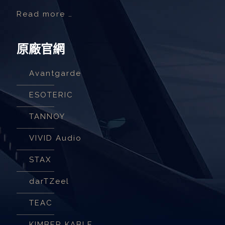
Read more …
原廠官網
Avantgarde
ESOTERIC
TANNOY
VIVID Audio
STAX
darTZeel
TEAC
KIMBER KABLE