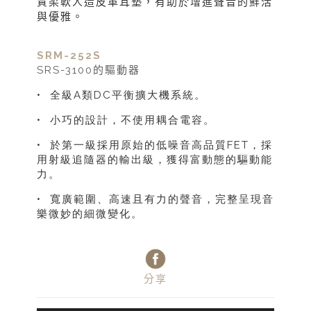
質柔軟人造皮革耳墊，有助於增進聲音的鮮活
與優雅。
SRM-252S
SRS-3100的驅動器
• 全級A類DC平衡擴大機系統。
• 小巧的設計，不使用耦合電容。
• 於第一級採用原始的低噪音高品質FET，採
用射級追隨
器的輸出級，獲得富動態的驅動能
力。
• 寬廣範圍、高速且有力的聲音，完整呈現音
樂微妙的細微變化。
分享