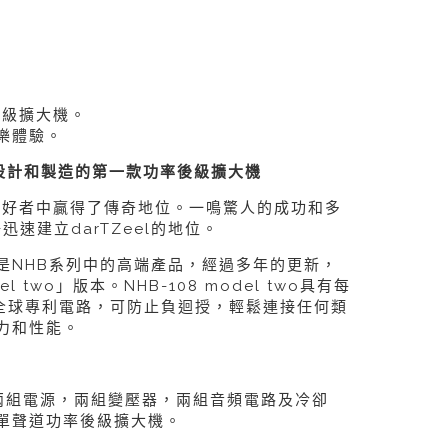
後級擴大機。
樂體驗。
eel設計和製造的第一款功率後級擴大機
樂愛好者中贏得了傳奇地位。一鳴驚人的成功和多
迅速建立darTZeel的地位。
是NHB系列中的高端產品，經過多年的更新，
two」版本。NHB-108 model two具有每
其全球專利電路，可防止負迴授，輕鬆連接任何類
力和性能。
two有兩組電源，兩組變壓器，兩組音頻電路及冷卻
單聲道功率後級擴大機。