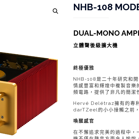
NHB-108 MOD
DUAL-MONO AMPL
立體聲後級擴大機
終極優雅
NHB-108是二十年研究和開
情感豐富和輝煌中複製音樂
頻電路，提供了非凡的簡潔
Hervé Delétraz擁有
darTZeel的小小接觸
喚醒感官
在不懈追求完美的過程中，一
機不僅在聲音方面令人愉悅