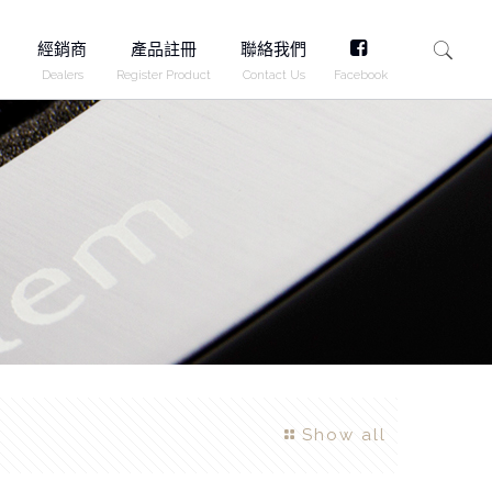
FB
經銷商
產品註冊
聯絡我們
Dealers
Register Product
Contact Us
Facebook
Show all