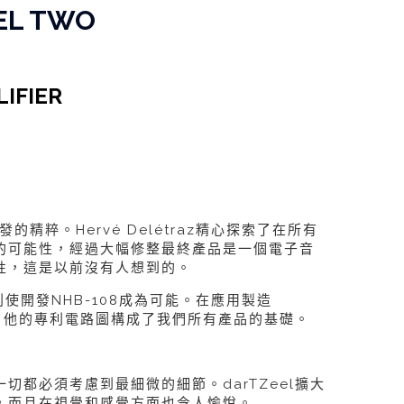
EL TWO
IFIER
發的精粹。Hervé Delétraz精心探索了在所有
的可能性，經過大幅修整最終產品是一個電子音
性，這是以前沒有人想到的。
的專利使開發NHB-108成為可能。在應用製造
之前，他的專利電路圖構成了我們所有產品的基礎。
切都必須考慮到最細微的細節。darTZeel擴大
，而且在視覺和感覺方面也令人愉悅。