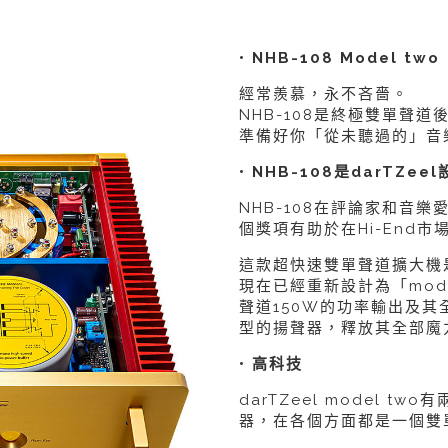
• NHB-108 Model two
經常羨慕，永不吝嗇。
NHB-108是終極雙單聲道
準備好你「從未聽過的」音
• NHB-108是darTZ
NHB-108在評論家和音
個獎項有助於在Hi-End市場
這款超快速雙單聲道擴大機
現在已經重新設計為「model 
聲道150W的功率輸出及
型的揚聲器，釋放其全部魔
• 高科技
darTZeel model 
器，在各個方面都是一個雙