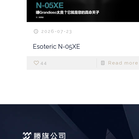
2026-07-23
Esoteric N-05XE
44
Read more