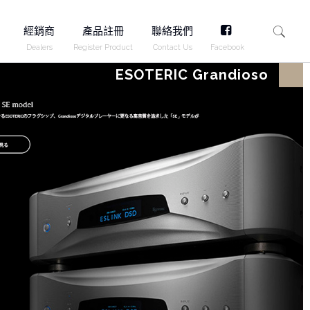
FB
經銷商
產品註冊
聯絡我們
Dealers
Register Product
Contact Us
Facebook
ESOTERIC Grandioso