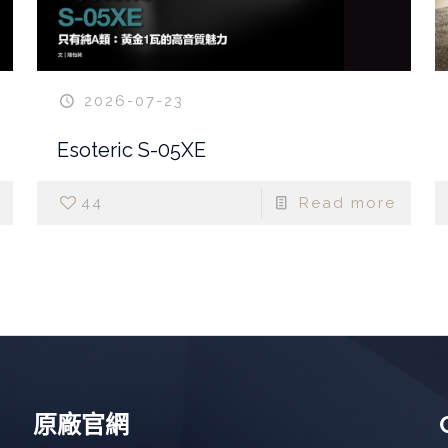
2026-07-23
Esoteric S-05XE
44
Read more
原廠官網