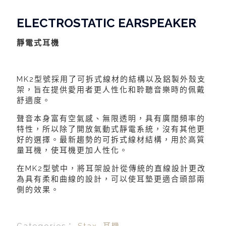
ELECTROSTATIC EARSPEAKER
靜電式耳機
MK2型號採用了可拆式線材的結構以及鋁製外殼支
架，旨在提供愛用者更人性化和聆聽音樂時的佩戴
舒適度。
聲音本身富有空氣感、無限透明，具有廣闊頻率的
特性，所以除了開放氣動式靜電系統，沒有其他更
好的選擇。
最新趨勢的可拆式線材結構，用於高質
量耳機，使耳機更加人性化。
在MK2型號中，將耳架設計從傳統的直線設計更改
為具有柔和曲線的設計，可以使耳墊更適合頭部兩
側的效果。
Categories：
Stax
,
耳機