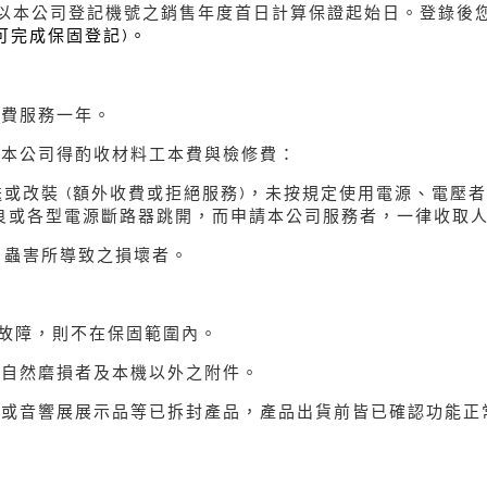
以本公司登記機號之銷售年度首日計算保證起始日。登錄後
可完成保固登記)。
免費服務一年。
，本公司得酌收材料工本費與檢修費：
送或改裝 (額外收費或拒絕服務)，未按規定使用電源、電壓
良或各型電源斷路器跳開，而申請本公司服務者，一律收取
、蟲害所導致之損壞者。
機故障，則不在保固範圍內。
後自然磨損者及本機以外之附件。
品或音響展展示品等已拆封產品，產品出貨前皆已確認功能正