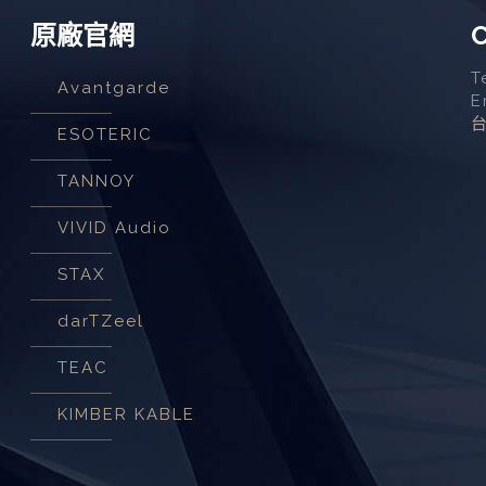
原廠官網
C
T
Avantgarde
E
ESOTERIC
TANNOY
VIVID Audio
STAX
darTZeel
TEAC
KIMBER KABLE