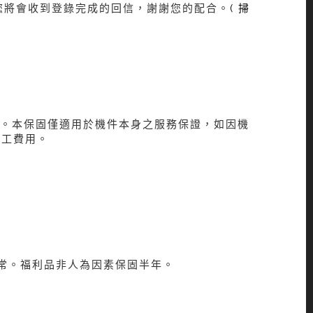
您將會收到登錄完成的回信，謝謝您的配合。
(
掃
者。本保固僅適用於機件本身之服務保證，如因機
人工費用。
常。福利品非人為因素保固半年。