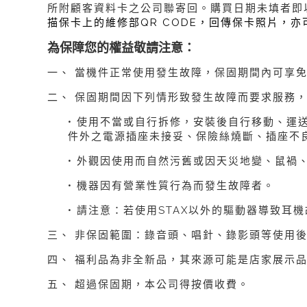
所附顧客資料卡之公司聯寄回。
購買日期未填者即
描保卡上的維修部QR CODE，回傳保卡照片，亦
為保障您的權益敬請注意：
一、 當機件正常使用發生故障，保固期間內可享
二、 保固期間因下列情形致發生故障而要求服務
• 使用不當或自行拆修，安裝後自行移動、運
件外之電源插座未接妥、保險絲燒斷、插座不
• 外觀因使用而自然污舊或因天災地變、鼠禍
• 機器因有營業性質行為而發生故障者。
• 請注意：若使用STAX以外的驅動器導致耳
三、 非保固範圍：錄音頭、唱針、錄影頭等使用
四、 福利品為非全新品，其來源可能是店家展示
五、 超過保固期，本公司得按價收費。