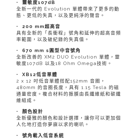
•
靈敏度107dB
全新一代的 Evolution 單體帶來了更多的動
態、更低的失真，以及更純淨的聲音。
•
200 mm超高音
具有全新的「長衝程」號角和延伸的超高音頻
率範圍，以及破紀錄的失真值。
•
670 mm s圓型中音號角
全新改善的 XM2 DUO Evolution 單體，靈
敏度107dB 以及18 Ohm Omega技術。
•
XB12低音單體
2 x 12 吋低音單體搭配152mm 音圈，
480mm 的音圈長度，具有 1.15 Tesla 的磁
通量密度。複合材料的振膜由長纖維紙和碳纖
維組成。
•
顏色設計
全新優雅的顏色和設計選擇，讓你可以更加個
人化地打造你夢寐以求的喇叭。
•
號角載入低音系統