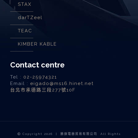
STAX
darTZeel
TEAC
KIMBER KABLE
Contact centre
Tel :
02-25974321
Email :
eigado@ms16.hinet.net
台北市承德路三段277號10F
Copyright
2026 | 勝旗電器貿易有限公司 All Rights