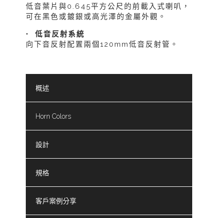
低音葉片與0.645平方公尺的前載入式喇叭，
可在黑色或鍍銀或高光澤的金屬外觀。
•
低音反射系統
向下音反射配置兩個120mm低音反射管。
概述
Horn Colors
設計
規格
客戶案例分享