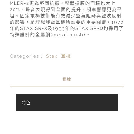
MLER-2更為堅固抗振，整體振膜的面積也大上
20%，聲音表現得到全面的提升，頻率響應更為平
坦。固定電極技術能有效減少空氣阻礙與聲波反射
的影響，是理想靜電耳機所需要的重要關鍵，1970
年的STAX SR-X及1993年的STAX SR-Ω均採用了
特殊設計的金屬網(metal-mesh)。
Categories：
Stax
,
耳機
描述
特色