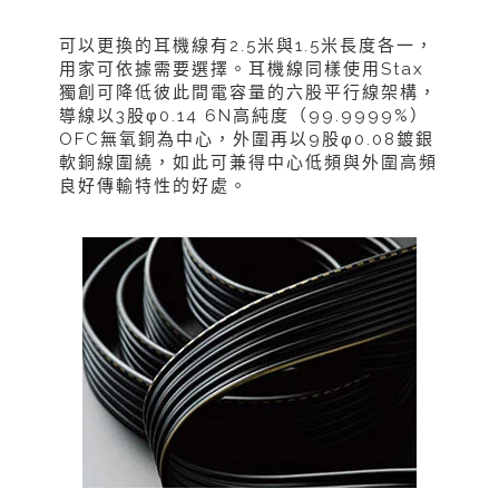
可以更換的耳機線有2.5米與1.5米長度各一，
用家可依據需要選擇。耳機線同樣使用Stax
獨創可降低彼此間電容量的六股平行線架構，
導線以3股φ0.14 6N高純度（99.9999%）
OFC無氧銅為中心，外圍再以9股φ0.08鍍銀
軟銅線圍繞，如此可兼得中心低頻與外圍高頻
良好傳輸特性的好處。