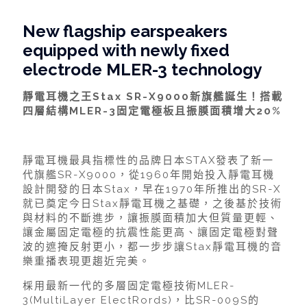
New flagship earspeakers
equipped with newly fixed
electrode MLER-3 technology
靜電耳機之王Stax SR-X9000新旗艦誕生！搭載
四層結構MLER-3固定電極板且振膜面積增大20%
靜電耳機最具指標性的品牌日本STAX發表了新一
代旗艦SR-X9000，從1960年開始投入靜電耳機
設計開發的日本Stax，早在1970年所推出的SR-X
就已奠定今日Stax靜電耳機之基礎，之後基於技術
與材料的不斷進步，讓振膜面積加大但質量更輕、
讓金屬固定電極的抗震性能更高、讓固定電極對聲
波的遮掩反射更小，都一步步讓Stax靜電耳機的音
樂重播表現更趨近完美。
棌用最新一代的多層固定電極技術MLER-
3(MultiLayer ElectRords)，比SR-009S的