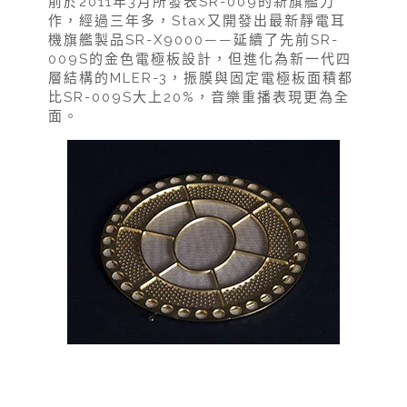
前於2011年3月所發表SR-009的新旗艦力
作，經過三年多，Stax又開發出最新靜電耳
機旗艦製品SR-X9000——延續了先前SR-
009S的金色電極板設計，但進化為新一代四
層結構的MLER-3，振膜與固定電極板面積都
比SR-009S大上20%，音樂重播表現更為全
面。