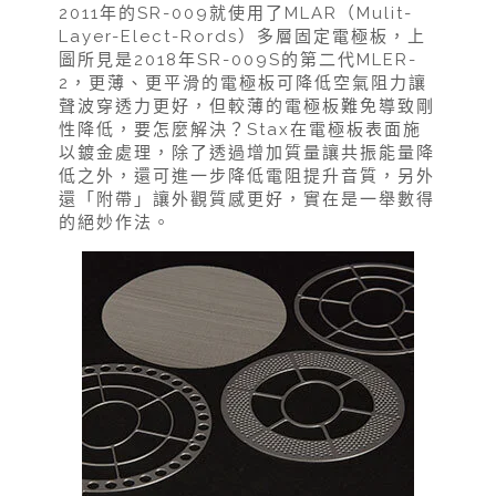
2011年的SR-009就使用了MLAR（Mulit-
Layer-Elect-Rords）多層固定電極板，上
圖所見是2018年SR-009S的第二代MLER-
2，更薄、更平滑的電極板可降低空氣阻力讓
聲波穿透力更好，但較薄的電極板難免導致剛
性降低，要怎麼解決？Stax在電極板表面施
以鍍金處理，除了透過增加質量讓共振能量降
低之外，還可進一步降低電阻提升音質，另外
還「附帶」讓外觀質感更好，實在是一舉數得
的絕妙作法。