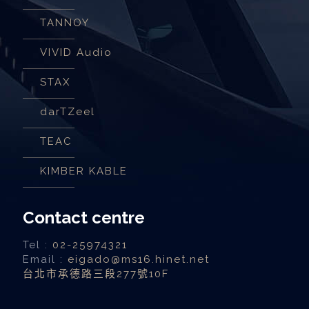
TANNOY
VIVID Audio
STAX
darTZeel
TEAC
KIMBER KABLE
Contact centre
Tel :
02-25974321
Email :
eigado@ms16.hinet.net
台北市承德路三段277號10F