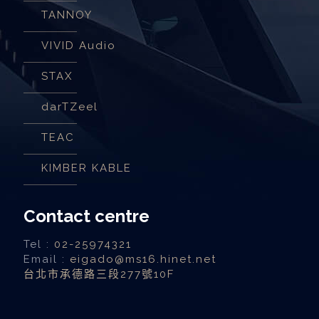
TANNOY
VIVID Audio
STAX
darTZeel
TEAC
KIMBER KABLE
Contact centre
Tel :
02-25974321
Email :
eigado@ms16.hinet.net
台北市承德路三段277號10F