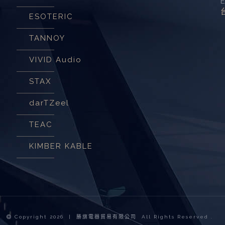
ESOTERIC
TANNOY
VIVID Audio
STAX
darTZeel
TEAC
KIMBER KABLE
Copyright
2026 | 勝旗電器貿易有限公司 All Rights Reserved .