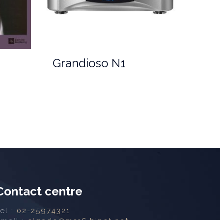
Grandioso N1
Contact centre
Tel :
02-25974321