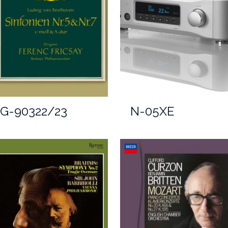
G-90322/23
N-05XE