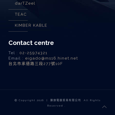
darTZeel
TEAC
KIMBER KABLE
Contact centre
Tel :
02-25974321
Email :
eigado@ms16.hinet.net
台北市承德路三段277號10F
Copyright
2026 | 勝旗電器貿易有限公司 All Rights
Reserved .