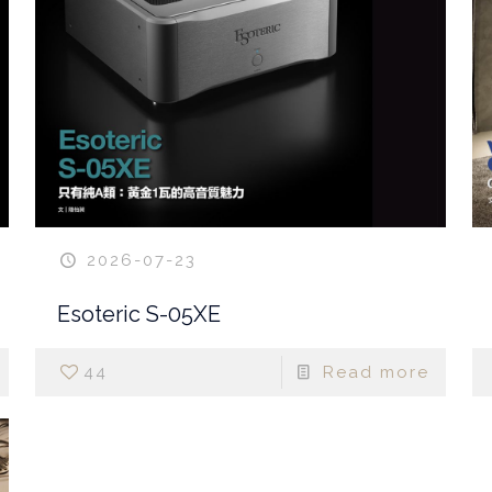
2026-07-23
Esoteric S-05XE
44
Read more