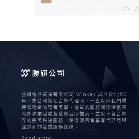
30
3
勝旗電器貿易有限公司 Winkey 成立於1986
年，為台灣知名音響代理商，一直以來我們秉
持著精緻的聲音美學、優質的服務團隊深獲國
內外專業媒體及愛樂者所推崇，並以享譽音響
界的完美售後服務，使得消費者享有代理商與
經銷商的雙重服務保障。
Read more …