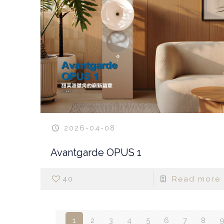
2026-04-08
Avantgarde OPUS 1
40
Read more
1
2
3
4
5
6
7
8