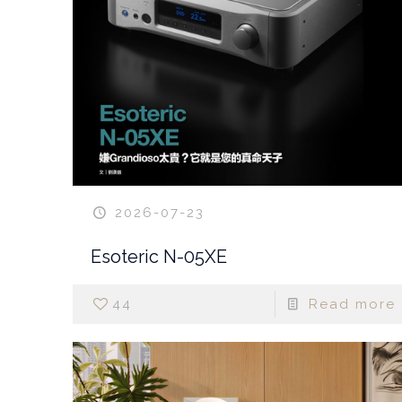
2026-07-23
Esoteric N-05XE
44
Read more