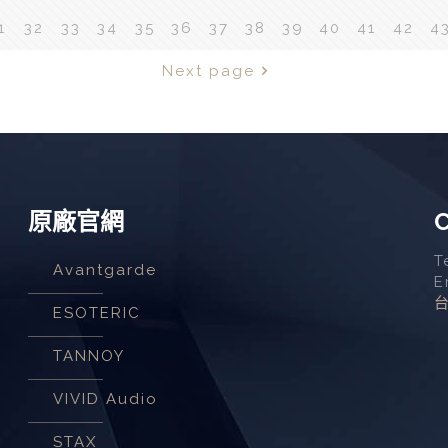
1
32
33
34
35
36
37
38
39
40
41
42
4
Next page
原廠官網
C
T
Avantgarde
E
ESOTERIC
TANNOY
VIVID Audio
STAX