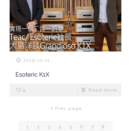
2019-12-11
Esoteric K1X
9
Read more
Prev page
1
2
3
4
5
6
7
8