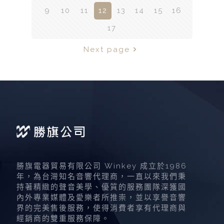
9
10
11
12
13
14
15
16
17
Next page
勝旗電器貿易有限公司 Winkey 成立於1986
年，為台灣知名音響代理商，一直以來我們秉
持著精緻的聲音美學、優質的服務團隊深獲國
內外專業媒體及愛樂者所推崇，並以享譽音響
界的完美售後服務，使得消費者享有代理商與
經銷商的雙重服務保障。