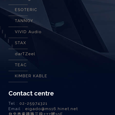
ESOTERIC
TANNOY
VIVID Audio
STAX
darTZeel
TEAC
KIMBER KABLE
Contact centre
Tel :
02-25974321
Email :
eigado@ms16.hinet.net
台北市承德路三段277號10F