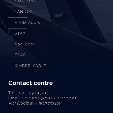
ESOTERIC
TANNOY
VIVID Audio
STAX
darTZeel
TEAC
KIMBER KABLE
Contact centre
Tel :
02-25974321
Email :
eigado@ms16.hinet.net
台北市承德路三段277號10F